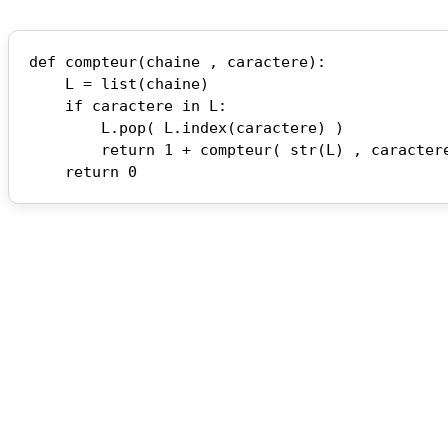
def compteur(chaine , caractere):

    L = list(chaine)

    if caractere in L:

        L.pop( L.index(caractere) )

        return 1 + compteur( str(L) , caractere)
