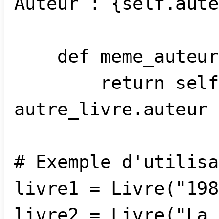
Auteur : {self.aute
    def meme_auteur(self, autre_livre):

        return self.auteur == 
autre_livre.auteur

# Exemple d'utilisa
livre1 = Livre("198
livre2 = Livre("La 