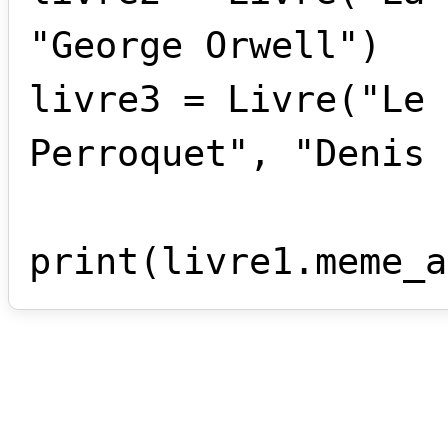
"George Orwell")

livre3 = Livre("Le 
Perroquet", "Denis 
print(livre1.meme_a