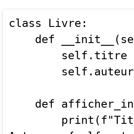
class Livre:

    def __init__(self, titre, auteur):

        self.titre = titre

        self.auteur = auteur

    def afficher_infos(self):

        print(f"Titre : {self.titre}, 